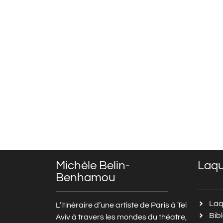
Michèle Belin-
Laq
Benhamou
Laq
L’itinéraire d’une artiste de Paris à Tel
Bib
Aviv à travers les mondes du théatre,