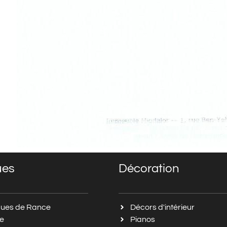
ues
Décoration
ues de Rance
Décors d'intérieur
le
Pianos