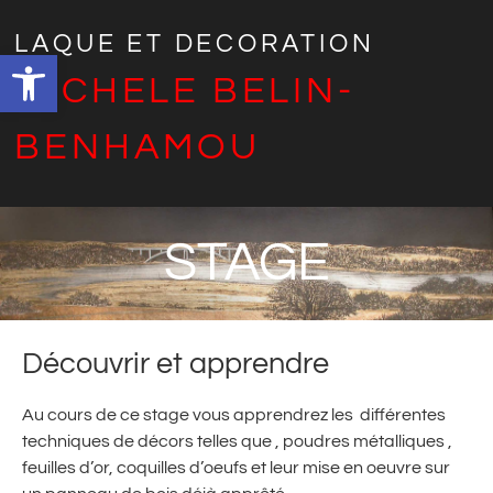
LAQUE ET DECORATION
Ouvrir la barre d’outils
MICHELE BELIN-
BENHAMOU
STAGE
Découvrir et apprendre
Au cours de ce stage vous apprendrez les différentes
techniques de décors telles que , poudres métalliques ,
feuilles d’or, coquilles d’oeufs et leur mise en oeuvre sur