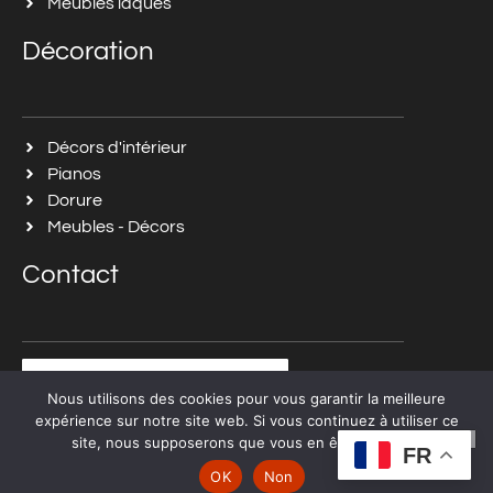
Meubles laqués
Décoration
Décors d'intérieur
Pianos
Dorure
Meubles - Décors
Contact
Pour nous contacter
Nous utilisons des cookies pour vous garantir la meilleure
expérience sur notre site web. Si vous continuez à utiliser ce
site, nous supposerons que vous en êtes satisfait.
FR
Tous droits réservés à Michèle Belin-Benhamou | Réalisé
OK
Non
par
aWebDesign4u.com